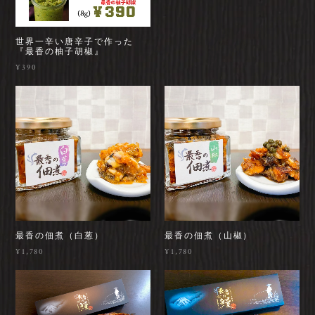
世界一辛い唐辛子で作った
『最香の柚子胡椒』
¥390
最香の佃煮（白葱）
最香の佃煮（山椒）
¥1,780
¥1,780