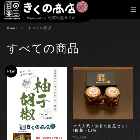
Home
すべての商品
すべての商品
☆大人気！最香の佃煮セット
(白葱・山椒）
¥2,980