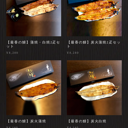
【最香の鰻】蒲焼・白焼2疋セ
【最香の鰻】炭火蒲焼2疋セッ
ット
ト
¥8,280
¥8,280
【最香の鰻】炭火蒲焼
【最香の鰻】炭火白焼
¥4,140
¥4,140