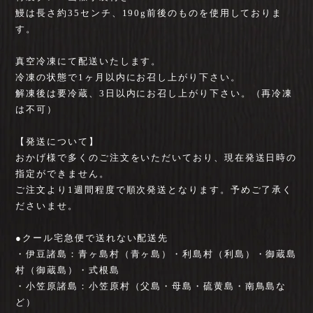
鰻は長さ約35センチ、190g前後のものを使用しておりま
す。
真空冷凍にて配送いたします。
冷凍の状態で1ヶ月以内にお召し上がり下さい。
解凍後は要冷蔵、3日以内にお召し上がり下さい。（再冷凍
は不可）
【発送について】
おかげ様で多くのご注文をいただいており、現在発送日時の
指定ができません。
ご注文より1週間程度で順次発送となります。予めご了承く
ださいませ。
●クール宅急便で送れない配送先
・伊豆諸島：青ヶ島村（青ヶ島）・利島村（利島）・御蔵島
村（御蔵島）・式根島
・小笠原諸島：小笠原村（父島・母島・硫黄島・南鳥島な
ど）