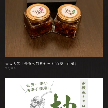
☆大人気！最香の佃煮セット(白葱・山椒）
¥2,980