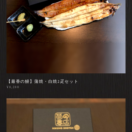
【最香の鰻】蒲焼・白焼2疋セット
¥8,280