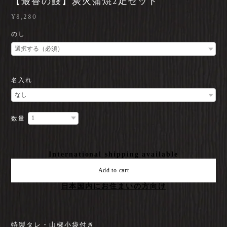
【最香の鰻】炭火蒲焼2疋セット
¥8,280
のし
名入れ
数量
International shipping available
Add to cart
日本国内にお住まいの方向け
特製タレ・山椒小袋付き